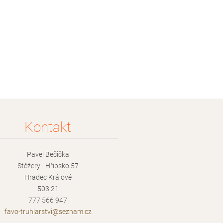
Kontakt
Pavel Bečička
Stěžery - Hřibsko 57
Hradec Králové
503 21
777 566 947
favo-tru
hlarstvi
@seznam.
cz