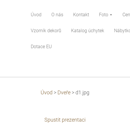
Úvod
O nás
Kontakt
Foto
Cen
Vzorník dekorů
Katalog úchytek
Nábytk
Dotace EU
Úvod
>
Dveře
>
d1.jpg
Spustit prezentaci