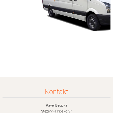
Kontakt
Pavel Bečička
Stěžery - Hřibsko 57