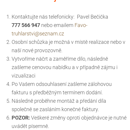
Kontaktujte nás telefonicky: Pavel Bečička
777 566 947
nebo emailem
Favo-
truhlarstvi@seznam.cz
Osobní schůzka je možná v místě realizace nebo v
naší nové provozovně.
Vytvoříme náčrt a zaměříme dílo, následně
zašleme cenovou nabídku a v případně zájmu i
vizualizaci
Po Vašem odsouhlasení zašleme zálohovou
fakturu s předběžným termínem dodání.
Následně proběhne montáž a předání díla
společně se zasláním konečné faktury.
POZOR:
Veškeré změny oproti objednávce je nutné
uvádět písemně.