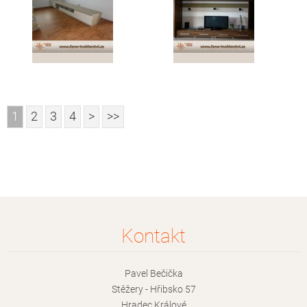
1
2
3
4
>
>>
Kontakt
Pavel Bečička
Stěžery - Hřibsko 57
Hradec Králové