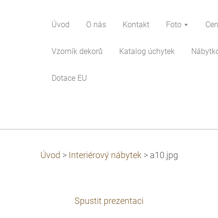
Úvod
O nás
Kontakt
Foto
Cen
Vzorník dekorů
Katalog úchytek
Nábytk
Dotace EU
Úvod
>
Interiérový nábytek
>
a10.jpg
Spustit prezentaci