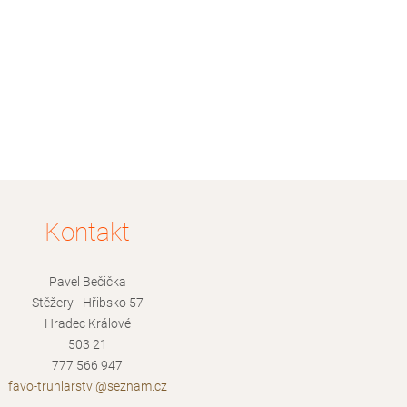
Kontakt
Pavel Bečička
Stěžery - Hřibsko 57
Hradec Králové
503 21
777 566 947
favo-tru
hlarstvi
@seznam.
cz