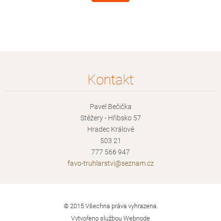
Kontakt
Pavel Bečička
Stěžery - Hřibsko 57
Hradec Králové
503 21
777 566 947
favo-tru
hlarstvi
@seznam.
cz
© 2015 Všechna práva vyhrazena.
Vytvořeno službou
Webnode