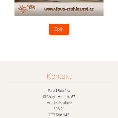
Zpět
Kontakt
Pavel Bečička
Stěžery - Hřibsko 57
Hradec Králové
503 21
777 566 947