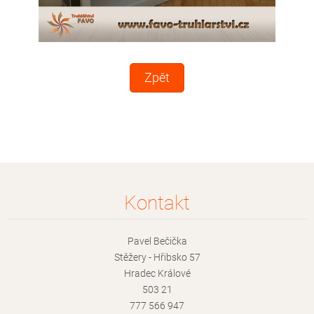
Zpět
Kontakt
Pavel Bečička
Stěžery - Hřibsko 57
Hradec Králové
503 21
777 566 947